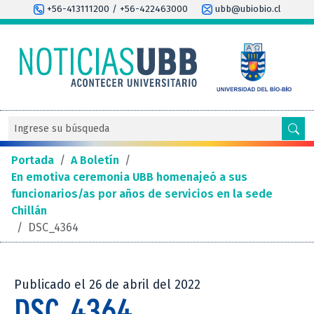
+56-413111200 / +56-422463000
ubb@ubiobio.cl
Portada
/
A Boletín
/
En emotiva ceremonia UBB homenajeó a sus
funcionarios/as por años de servicios en la sede
Chillán
/
DSC_4364
Publicado el 26 de abril del 2022
DSC_4364