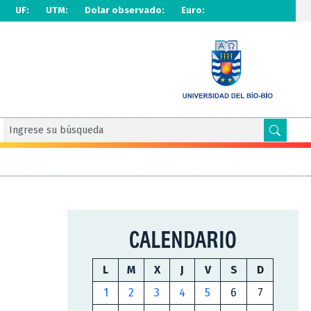
UF:
UTM:
Dolar observado:
Euro:
CALENDARIO
L
M
X
J
V
S
D
1
2
3
4
5
6
7