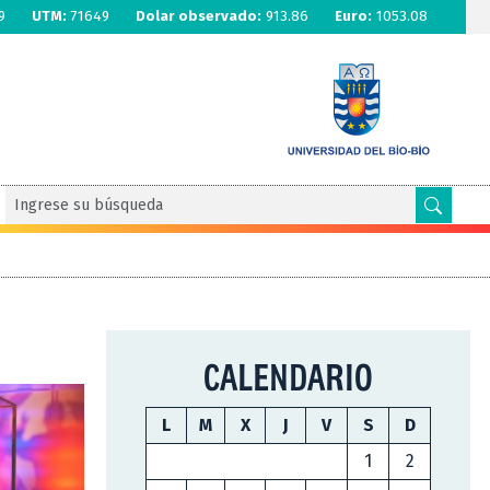
9
UTM:
71649
Dolar observado:
913.86
Euro:
1053.08
CALENDARIO
L
M
X
J
V
S
D
1
2