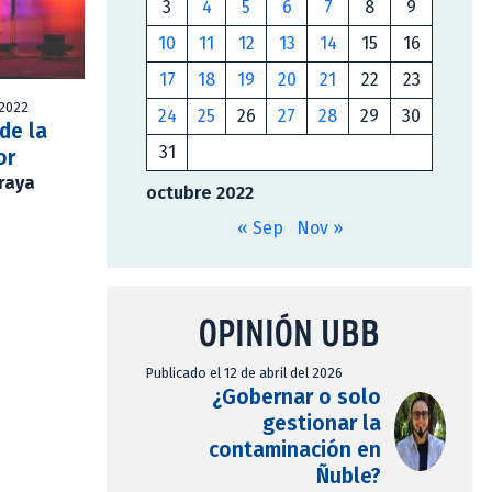
3
4
5
6
7
8
9
10
11
12
13
14
15
16
17
18
19
20
21
22
23
 2022
24
25
26
27
28
29
30
de la
31
or
Araya
octubre 2022
« Sep
Nov »
OPINIÓN UBB
Publicado el 12 de abril del 2026
¿Gobernar o solo
gestionar la
contaminación en
Ñuble?