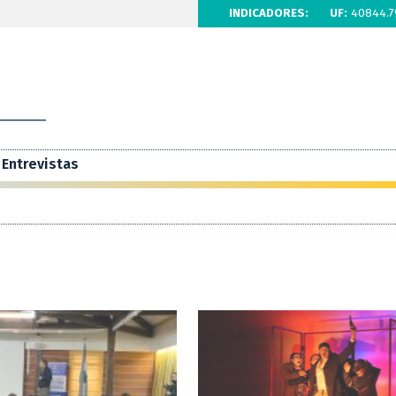
INDICADORES:
UF:
40844.7
Entrevistas