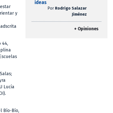
ideas
nestar
Por
Rodrigo Salazar
rientar y
Jiménez
 adscrita
+ Opiniones
 44,
iplina
 Escuelas
Salas;
yra
U Lucía
I).
l Bío-Bío,