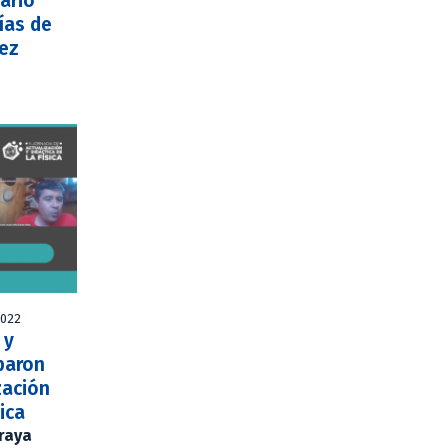
ario
ías de
ñez
2022
 y
paron
zación
sica
Araya