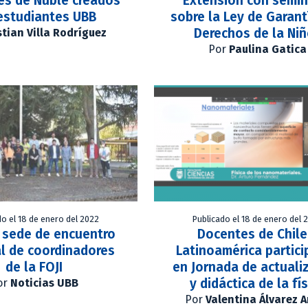
es de Ñuble creados
Extensión con semin
estudiantes UBB
sobre la Ley de Garant
Derechos de la Ni
stian Villa Rodríguez
Por
Paulina Gatica
do el 18 de enero del 2022
Publicado el 18 de enero del 
 sede de encuentro
Docentes de Chile
l de coordinadores
Latinoamérica partici
de la FOJI
en Jornada de actuali
y didáctica de la fí
or
Noticias UBB
Por
Valentina Álvarez 