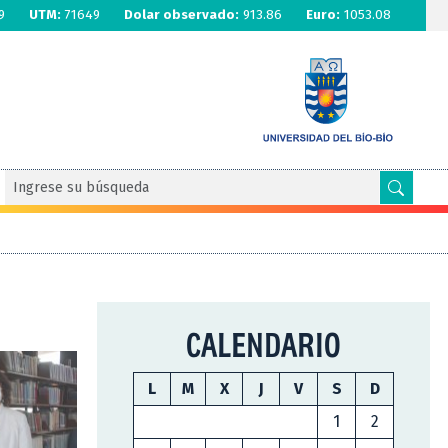
9
UTM:
71649
Dolar observado:
913.86
Euro:
1053.08
CALENDARIO
L
M
X
J
V
S
D
1
2