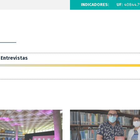
INDICADORES:
UF:
40844.7
Entrevistas