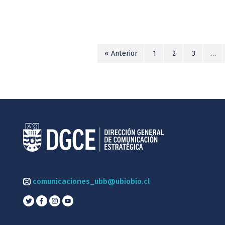
« Anterior
1
2
3
…
comunicaciones_ubb@ubiobio.cl