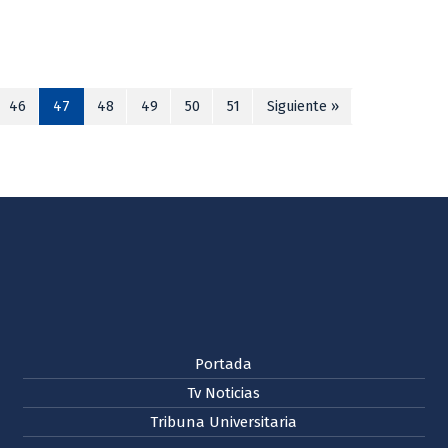
46
47
48
49
50
51
Siguiente »
Portada
Tv Noticias
Tribuna Universitaria