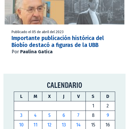
Publicado el 05 de abril del 2023
Importante publicación histórica del
Biobío destacó a figuras de la UBB
Por
Paulina Gatica
CALENDARIO
L
M
X
J
V
S
D
1
2
3
4
5
6
7
8
9
10
11
12
13
14
15
16