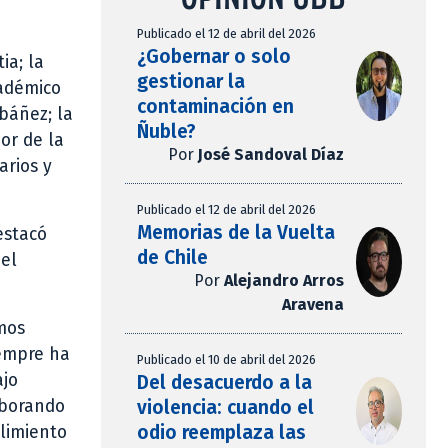
Publicado el 12 de abril del 2026
¿Gobernar o solo
ia; la
gestionar la
cadémico
contaminación en
Ibáñez; la
Ñuble?
or de la
Por
José Sandoval Díaz
arios y
Publicado el 12 de abril del 2026
Memorias de la Vuelta
estacó
de Chile
del
Por
Alejandro Arros
Aravena
mos
iempre ha
Publicado el 10 de abril del 2026
ajo
Del desacuerdo a la
violencia: cuando el
aborando
odio reemplaza las
plimiento