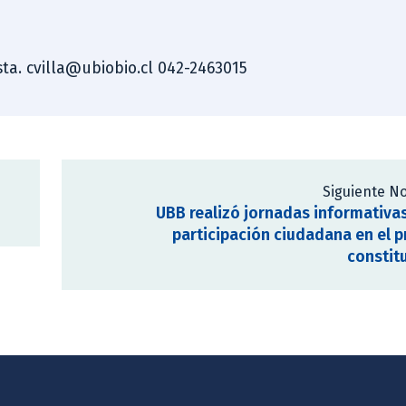
ista. cvilla@ubiobio.cl 042-2463015
Siguiente No
UBB realizó jornadas informativa
participación ciudadana en el 
constit