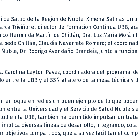
mi de Salud de la Región de Ñuble, Ximena Salinas Urrut
barca Triviño; el director de Formación Continua UBB, a
ínico Herminda Martín de Chillán, Dra. Luz María Morán 
 sede Chillán, Claudia Navarrete Romero; el coordinad
Ñuble, Dr. Rodrigo Avendaño Brandeis, junto a funcion
ra. Carolina Leyton Pavez, coordinadora del programa, d
do entre la UBB y el SSÑ al alero de la mesa técnica y 
con enfoque en red es un buen ejemplo de lo que pode
ón entre la Universidad y el Servicio de Salud Ñuble s
Salud en la UBB, también ha permitido impulsar un trab
implica diversas líneas de desarrollo, integrando, col
ar objetivos compartidos, que a su vez facilitan el cum