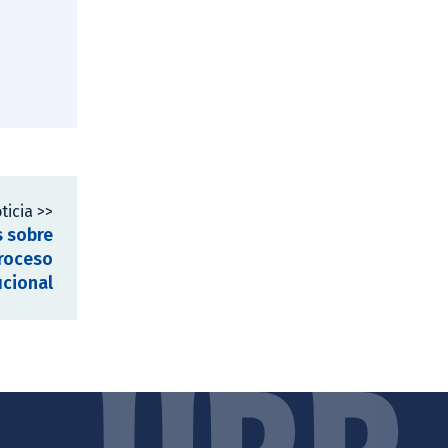
ticia >>
s sobre
proceso
ucional