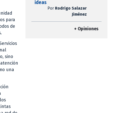
ideas
Por
Rodrigo Salazar
unidad
Jiménez
dos para
nodos de
+ Opiniones
.
Servicios
onal
o, sino
 atención
omo una
nción
a
los
tintas