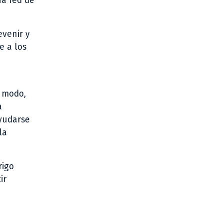
na red de
evenir y
e a los
e modo,
a
ayudarse
la
rigo
ir