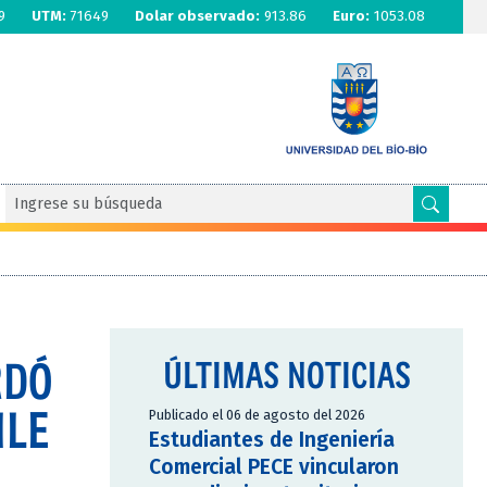
9
UTM:
71649
Dolar observado:
913.86
Euro:
1053.08
RDÓ
ÚLTIMAS NOTICIAS
ILE
Publicado el 06 de agosto del 2026
Estudiantes de Ingeniería
Comercial PECE vincularon