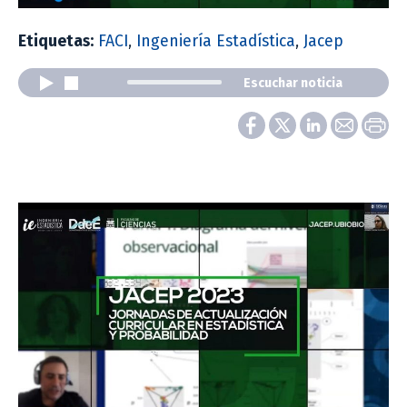
Etiquetas:
FACI
,
Ingeniería Estadística
,
Jacep
Escuchar noticia