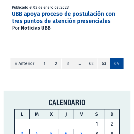
Publicado el 03 de enero del 2023
UBB apoya proceso de postulación con
tres puntos de atención presenciales
Por
Noticias UBB
« Anterior
1
2
3
…
62
63
64
CALENDARIO
L
M
X
J
V
S
D
1
2
3
4
5
6
7
8
9