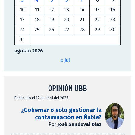
10
11
12
13
14
15
16
17
18
19
20
21
22
23
24
25
26
27
28
29
30
31
agosto 2026
« Jul
OPINIÓN UBB
Publicado el 12 de abril del 2026
¿Gobernar o solo gestionar la
contaminación en Ñuble?
Por
José Sandoval Díaz