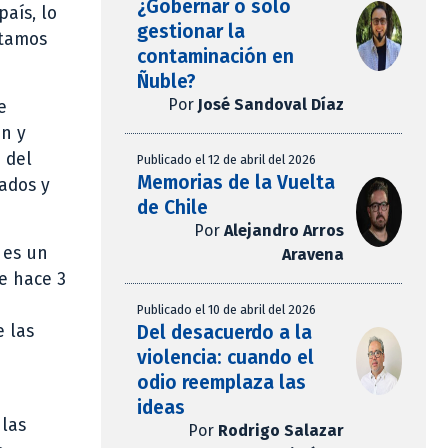
¿Gobernar o solo
país, lo
gestionar la
ntamos
contaminación en
Ñuble?
Por
José Sandoval Díaz
e
ón y
 del
Publicado el 12 de abril del 2026
Memorias de la Vuelta
ados y
de Chile
Por
Alejandro Arros
 es un
Aravena
de hace 3
Publicado el 10 de abril del 2026
Del desacuerdo a la
e las
violencia: cuando el
odio reemplaza las
ideas
 las
Por
Rodrigo Salazar