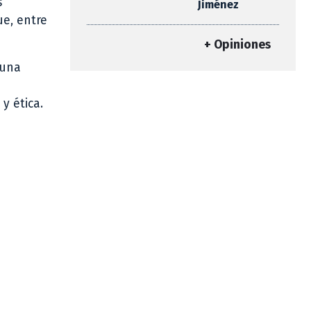
s
Jiménez
ue, entre
+ Opiniones
 una
y ética.