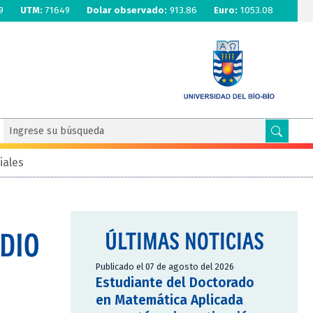
9
UTM:
71649
Dolar observado:
913.86
Euro:
1053.08
iales
DIO
ÚLTIMAS NOTICIAS
Publicado el 07 de agosto del 2026
Estudiante del Doctorado
en Matemática Aplicada