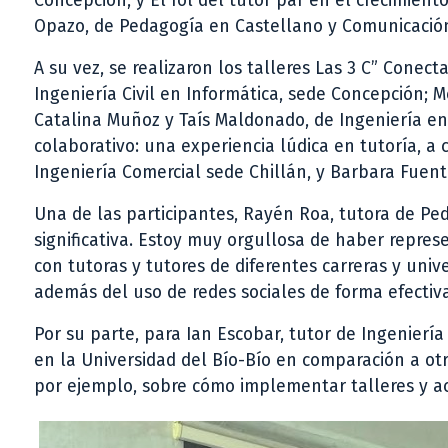
Concepción; y El rol del tutor par en el crecimien
Opazo, de Pedagogía en Castellano y Comunicació
A su vez, se realizaron los talleres Las 3 C” Cone
Ingeniería Civil en Informática, sede Concepción; M
Catalina Muñoz y Taís Maldonado, de Ingeniería en
colaborativo: una experiencia lúdica en tutoría, a
Ingeniería Comercial sede Chillán, y Barbara Fuent
Una de las participantes, Rayén Roa, tutora de Pe
significativa. Estoy muy orgullosa de haber repre
con tutoras y tutores de diferentes carreras y uni
además del uso de redes sociales de forma efectiva
Por su parte, para Ian Escobar, tutor de Ingeniería
en la Universidad del Bío-Bío en comparación a otr
por ejemplo, sobre cómo implementar talleres y act