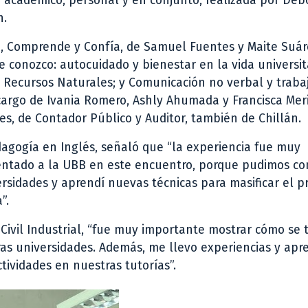
to académico, personal y en conjunto, realizada por Déb
n.
cta, Comprende y Confía, de Samuel Fuentes y Maite Suár
e conozco: autocuidado y bienestar en la vida universit
 Recursos Naturales; y Comunicación no verbal y traba
 cargo de Ivania Romero, Ashly Ahumada y Francisca Mer
es, de Contador Público y Auditor, también de Chillán.
dagogía en Inglés, señaló que “la experiencia fue muy
sentado a la UBB en este encuentro, porque pudimos co
versidades y aprendí nuevas técnicas para masificar el 
”.
 Civil Industrial, “fue muy importante mostrar cómo se 
as universidades. Además, me llevo experiencias y apre
ividades en nuestras tutorías”.