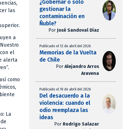
¿Gobernar o solo
nencias,
gestionar la
cer las
contaminación en
Ñuble?
superior.
Por
José Sandoval Díaz
buyen a
 Nuestro
Publicado el 12 de abril del 2026
Memorias de la Vuelta
 con el
de Chile
e alerta
Por
Alejandro Arros
en”.
Aravena
 así como
émicos,
Publicado el 10 de abril del 2026
mbiente
Del desacuerdo a la
violencia: cuando el
odio reemplaza las
o: La
ideas
ede
Por
Rodrigo Salazar