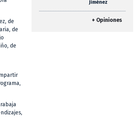
ora
Jiménez
+ Opiniones
ez, de
aria, de
jo
iño, de
mpartir
programa,
trabaja
ndizajes,