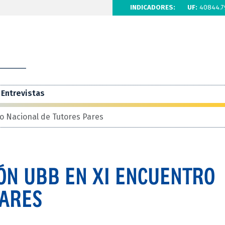
INDICADORES:
UF:
40844.7
Entrevistas
o Nacional de Tutores Pares
ÓN UBB EN XI ENCUENTRO
PARES