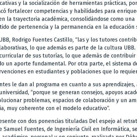
icativas y la socialización de herramientas prácticas, po
scó fortalecer competencias y habilidades para enrique
o en la trayectoria académica, consolidándose como una
ntido de pertenencia y la permanencia en la educación 
BB, Rodrigo Fuentes Castillo, “las y los tutores contri
olaborativas, lo que además es parte de la cultura UBB.
urricular de sus tutorías, lo que además de contribuir
do un aporte fundamental. Por otra parte, el sistema d
venciones en estudiantes y poblaciones que lo requier
iantes le dan al programa en cuanto a sus aprendizajes,
universidad, “porque se generan consejos, apoyos acad
solucionar problemas, espacios de colaboración y un a
ria, muy coherente con el modelo educativo”.
sente con dos ponencias tituladas Del espejo al retrat
e Samuel Fuentes, de Ingeniería Civil en Informática, s