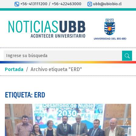
+56-413111200 / +56-422463000
ubb@ubiobio.cl
Portada
/
Archivo etiqueta "ERD"
ETIQUETA: ERD