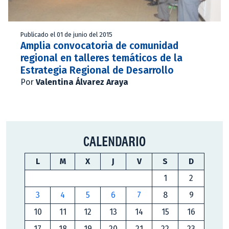
Publicado el 01 de junio del 2015
Amplia convocatoria de comunidad
regional en talleres temáticos de la
Estrategia Regional de Desarrollo
Por
Valentina Álvarez Araya
CALENDARIO
L
M
X
J
V
S
D
1
2
3
4
5
6
7
8
9
10
11
12
13
14
15
16
17
18
19
20
21
22
23