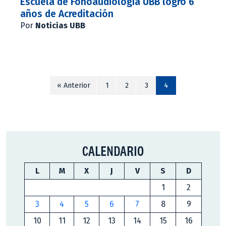
Escuela de Fonoaudiología UBB logró 6
años de Acreditación
Por
Noticias UBB
« Anterior
1
2
3
4
CALENDARIO
L
M
X
J
V
S
D
1
2
3
4
5
6
7
8
9
10
11
12
13
14
15
16