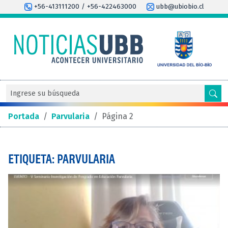
+56-413111200 / +56-422463000
ubb@ubiobio.cl
Portada
/
Parvularia
/
Página 2
ETIQUETA: PARVULARIA