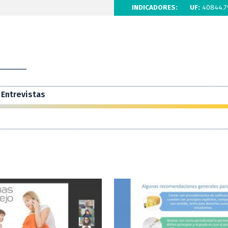
INDICADORES:
UF:
40844.7
Entrevistas