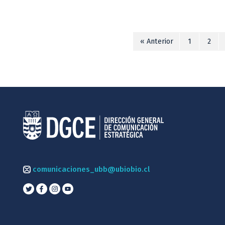
« Anterior
1
2
comunicaciones_ubb@ubiobio.cl