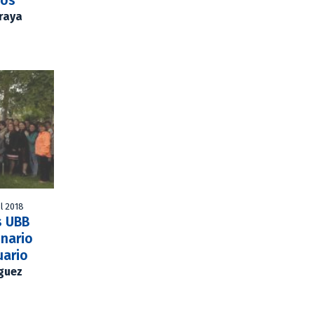
tos
Araya
l 2018
s UBB
inario
uario
íguez