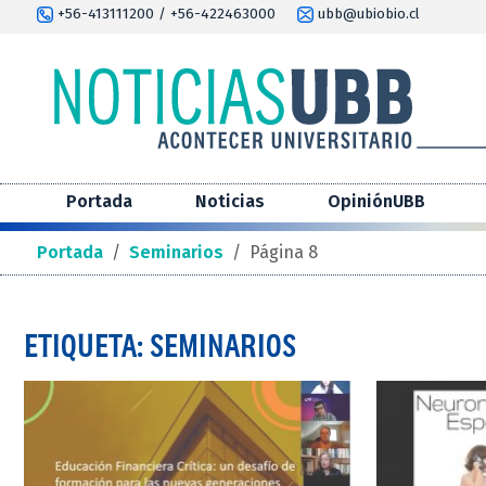
+56-413111200 / +56-422463000
ubb@ubiobio.cl
Portada
Noticias
OpiniónUBB
Portada
/
Seminarios
/
Página 8
ETIQUETA: SEMINARIOS