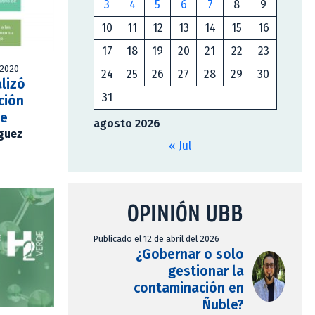
3
4
5
6
7
8
9
10
11
12
13
14
15
16
17
18
19
20
21
22
23
 2020
24
25
26
27
28
29
30
lizó
31
ción
je
agosto 2026
íguez
« Jul
OPINIÓN UBB
Publicado el 12 de abril del 2026
¿Gobernar o solo
gestionar la
contaminación en
Ñuble?