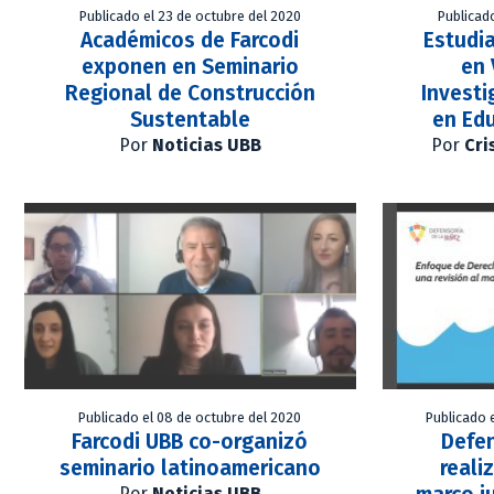
Publicado el 23 de octubre del 2020
Publicad
Académicos de Farcodi
Estudi
exponen en Seminario
en 
Regional de Construcción
Investi
Sustentable
en Edu
Por
Noticias UBB
Por
Cri
Publicado el 08 de octubre del 2020
Publicado 
Farcodi UBB co-organizó
Defen
seminario latinoamericano
reali
Por
Noticias UBB