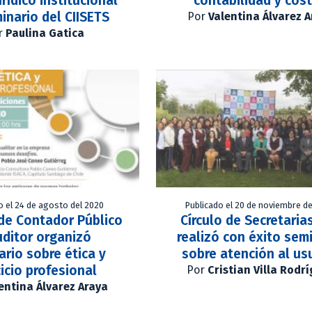
rídico institucional
contabilidad y cos
inario del CIISETS
Por
Valentina Álvarez 
r
Paulina Gatica
o el 24 de agosto del 2020
Publicado el 20 de noviembre de
de Contador Público
Círculo de Secretaria
uditor organizó
realizó con éxito sem
ario sobre ética y
sobre atención al us
cicio profesional
Por
Cristian Villa Rodr
entina Álvarez Araya