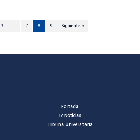
3
…
7
8
9
Siguiente »
Portada
Tv Noticias
Tribuna Universitaria