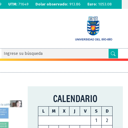
9
UTM:
71649
Dolar observado:
913.86
Euro:
1053.08
CALENDARIO
L
M
X
J
V
S
D
1
2