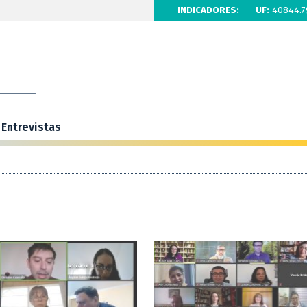
INDICADORES:
UF:
40844.7
Entrevistas