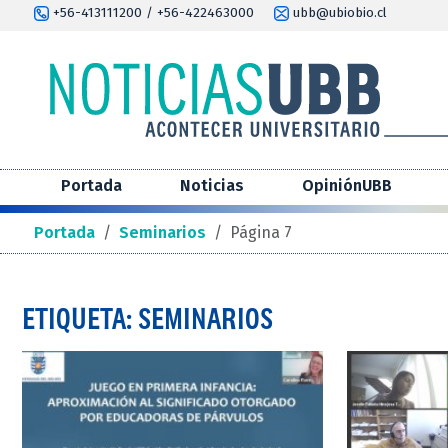
+56-413111200 / +56-422463000
ubb@ubiobio.cl
Portada
Noticias
OpiniónUBB
Portada
/
Seminarios
/
Página 7
ETIQUETA: SEMINARIOS