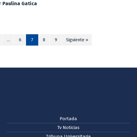
r
Paulina Gatica
…
6
7
8
9
Siguiente »
Portada
Tv Noticias
Tribuna Universitaria