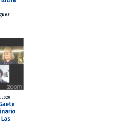
 lucha
íguez
l 2020
 Gaete
inario
 Las