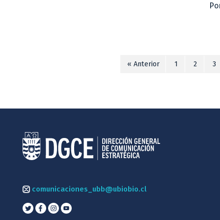
Po
« Anterior
1
2
3
comunicaciones_ubb@ubiobio.cl