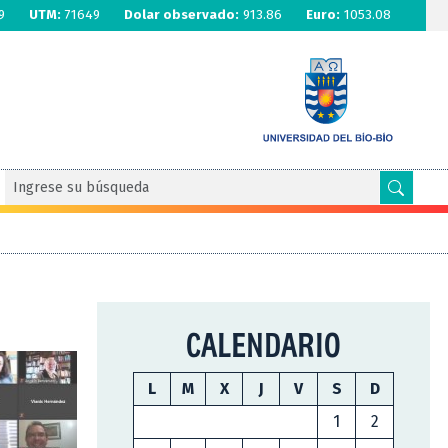
9
UTM:
71649
Dolar observado:
913.86
Euro:
1053.08
CALENDARIO
L
M
X
J
V
S
D
1
2