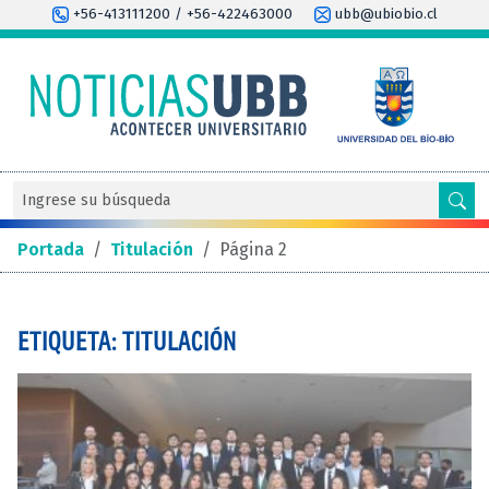
+56-413111200 / +56-422463000
ubb@ubiobio.cl
Portada
/
Titulación
/
Página 2
ETIQUETA: TITULACIÓN