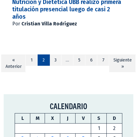
Nutrición y Dietética UBB realizó primera
titulación presencial luego de casi 2
años
Por
Cristian Villa Rodríguez
«
1
2
3
…
5
6
7
Siguiente
Anterior
»
CALENDARIO
L
M
X
J
V
S
D
1
2