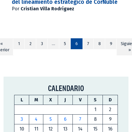
del lineamiento estratégico de CorÑuble
Por
Cristian Villa Rodríguez
«
1
2
3
…
5
6
7
8
9
Sigui
erior
»
CALENDARIO
L
M
X
J
V
S
D
1
2
3
4
5
6
7
8
9
10
11
12
13
14
15
16