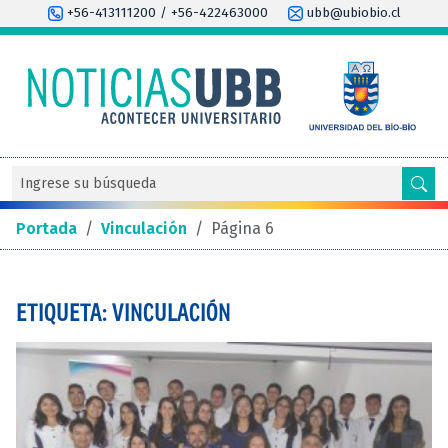
+56-413111200 / +56-422463000
ubb@ubiobio.cl
Portada
/
Vinculación
/
Página 6
ETIQUETA: VINCULACIÓN