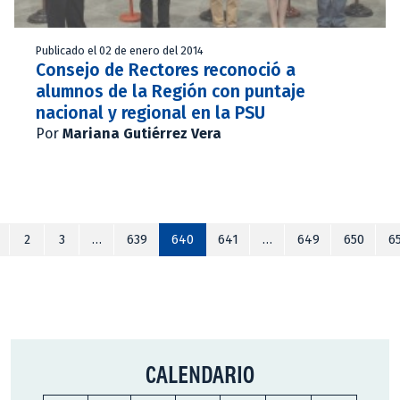
Publicado el 02 de enero del 2014
Consejo de Rectores reconoció a
alumnos de la Región con puntaje
nacional y regional en la PSU
Por
Mariana Gutiérrez Vera
2
3
…
639
640
641
…
649
650
6
CALENDARIO