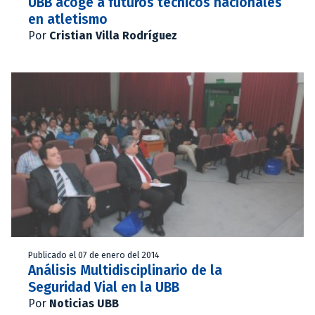
UBB acoge a futuros técnicos nacionales
en atletismo
Por
Cristian Villa Rodríguez
Publicado el 07 de enero del 2014
Análisis Multidisciplinario de la
Seguridad Vial en la UBB
Por
Noticias UBB