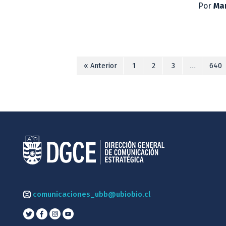
Por
Mar
« Anterior
1
2
3
…
640
comunicaciones_ubb@ubiobio.cl