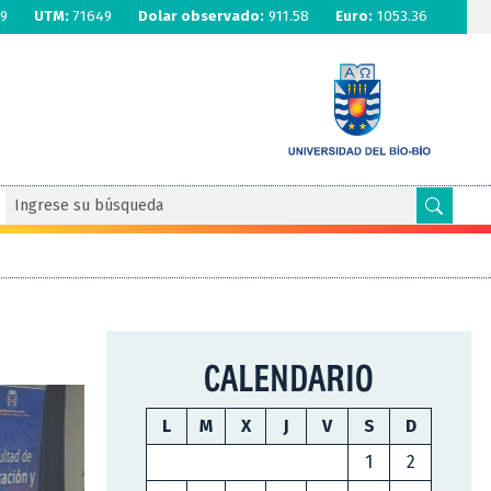
9
UTM:
71649
Dolar observado:
911.58
Euro:
1053.36
CALENDARIO
L
M
X
J
V
S
D
1
2