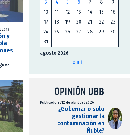
3
4
5
6
7
8
9
10
11
12
13
14
15
16
17
18
19
20
21
22
23
l 2013
24
25
26
27
28
29
30
ón y
31
bla
iones
agosto 2026
« Jul
íguez
OPINIÓN UBB
Publicado el 12 de abril del 2026
¿Gobernar o solo
gestionar la
contaminación en
Ñuble?