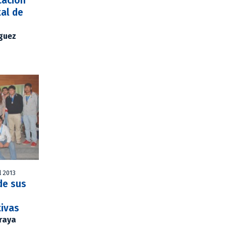
cación
tal de
íguez
l 2013
de sus
ivas
Araya