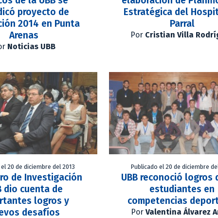
icos de la UBB se
elaboración de Planifi
dicó proyecto de
Estratégica del Hospi
ción 2014 en Punta
Parral
Arenas
Por
Cristian Villa Rodr
or
Noticias UBB
 el 20 de diciembre del 2013
Publicado el 20 de diciembre de
ro de Investigación
UBB reconoció logros 
 dio cuenta de
estudiantes en
rtantes logros y
competencias deport
evos desafíos
Por
Valentina Álvarez 