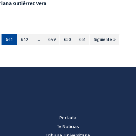
iana Gutiérrez Vera
641
642
…
649
650
651
Siguiente »
Portada
Tv Noticias
Tribuna Universitaria