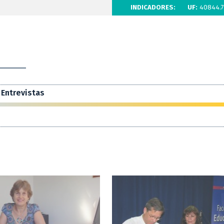
INDICADORES:
UF:
40844.7
Entrevistas