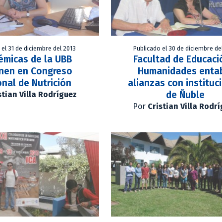
 el 31 de diciembre del 2013
Publicado el 30 de diciembre de
émicas de la UBB
Facultad de Educaci
nen en Congreso
Humanidades enta
nal de Nutrición
alianzas con instituc
de Ñuble
stian Villa Rodríguez
Por
Cristian Villa Rodr