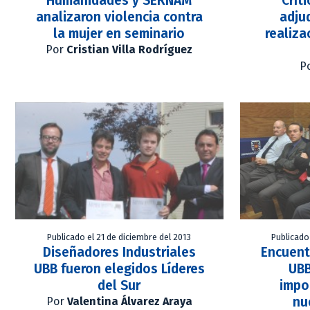
Humanidades y SERNAM
Crít
analizaron violencia contra
adju
la mujer en seminario
realiza
Por
Cristian Villa Rodríguez
P
Publicado el 21 de diciembre del 2013
Publicado
Diseñadores Industriales
Encuent
UBB fueron elegidos Líderes
UBB
del Sur
impo
nu
Por
Valentina Álvarez Araya