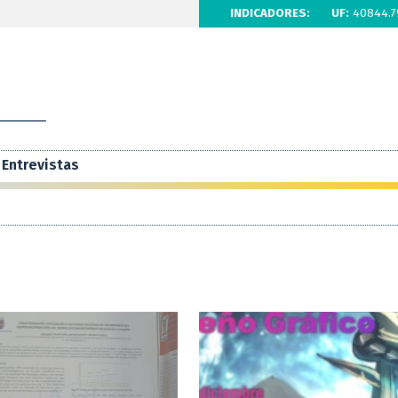
INDICADORES:
UF:
40844.7
Entrevistas