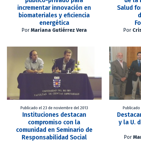
público-privado para
de la
incrementar innovación en
Salud fo
biomateriales y eficiencia
d
energética
F
Por
Mariana Gutiérrez Vera
Por
Cri
Publicado el 23 de noviembre del 2013
Publicado
Instituciones destacan
Destacan
compromiso con la
y la U. 
comunidad en Seminario de
Responsabilidad Social
Por
Mar