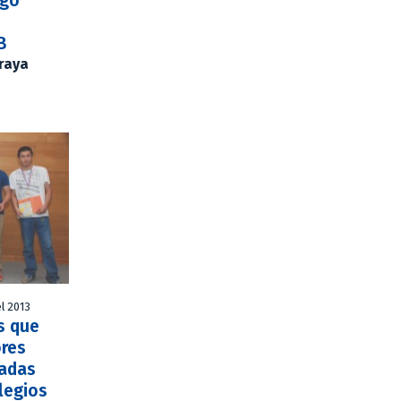
egó
B
Araya
l 2013
s que
ores
iadas
legios