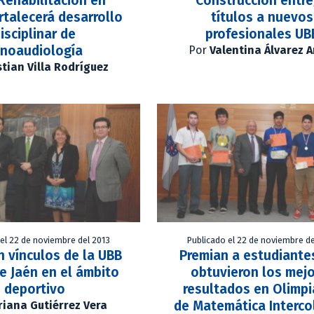
 Rehabilitación en
Construcción entr
rtalecerá desarrollo
títulos a nuevos
isciplinar de
profesionales UB
onoaudiología
Por
Valentina Álvarez 
stian Villa Rodríguez
 el 22 de noviembre del 2013
Publicado el 22 de noviembre de
 vínculos de la UBB
Premian a estudiante
de Jaén en el ámbito
obtuvieron los mej
deportivo
resultados en Olimp
de Matemática Interco
iana Gutiérrez Vera