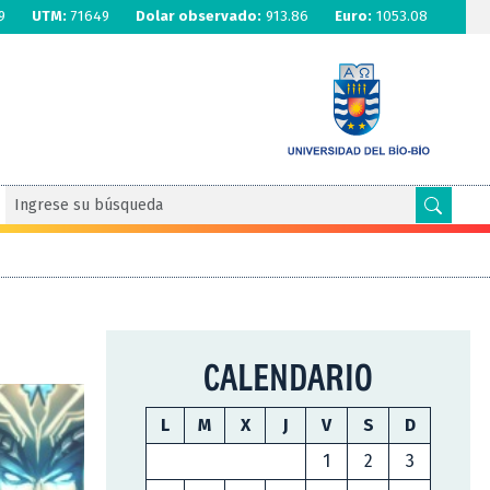
9
UTM:
71649
Dolar observado:
913.86
Euro:
1053.08
CALENDARIO
L
M
X
J
V
S
D
1
2
3