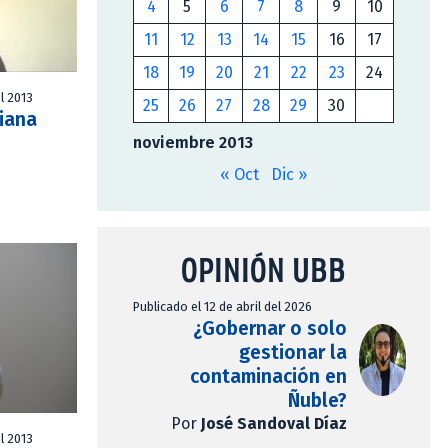
4
5
6
7
8
9
10
11
12
13
14
15
16
17
18
19
20
21
22
23
24
l 2013
25
26
27
28
29
30
siana
noviembre 2013
« Oct
Dic »
OPINIÓN UBB
Publicado el 12 de abril del 2026
¿Gobernar o solo
gestionar la
contaminación en
Ñuble?
Por
José Sandoval Díaz
l 2013