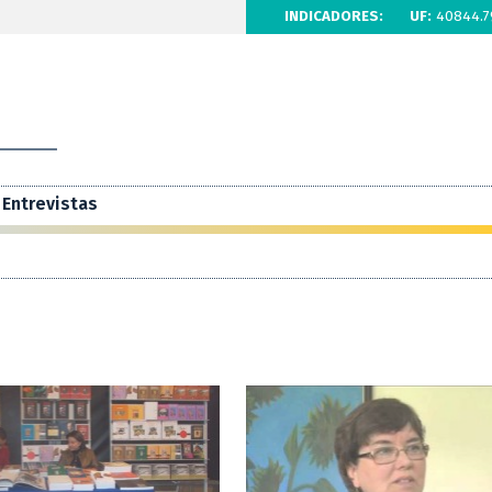
INDICADORES:
UF:
40844.7
Entrevistas