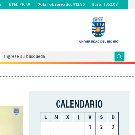
9
UTM:
71649
Dolar observado:
913.86
Euro:
1053.08
CALENDARIO
L
M
X
J
V
S
D
1
2
3