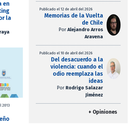
a en
Publicado el 12 de abril del 2026
ting
Memorias de la Vuelta
or la
de Chile
Por
Alejandro Arros
Araya
Aravena
Publicado el 10 de abril del 2026
Del desacuerdo a la
violencia: cuando el
odio reemplaza las
ideas
Por
Rodrigo Salazar
Jiménez
l 2013
+ Opiniones
seño