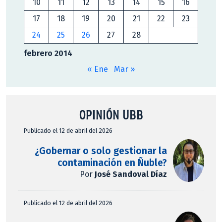
10
11
12
13
14
15
16
17
18
19
20
21
22
23
24
25
26
27
28
febrero 2014
« Ene
Mar »
OPINIÓN UBB
Publicado el 12 de abril del 2026
¿Gobernar o solo gestionar la
contaminación en Ñuble?
Por
José Sandoval Díaz
Publicado el 12 de abril del 2026