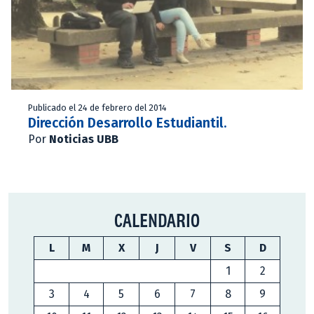
Publicado el 24 de febrero del 2014
Dirección Desarrollo Estudiantil.
Por
Noticias UBB
CALENDARIO
L
M
X
J
V
S
D
1
2
3
4
5
6
7
8
9