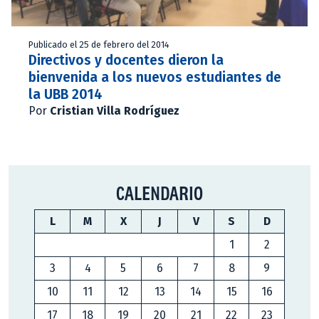
Publicado el 25 de febrero del 2014
Directivos y docentes dieron la
bienvenida a los nuevos estudiantes de
la UBB 2014
Por
Cristian Villa Rodríguez
CALENDARIO
L
M
X
J
V
S
D
1
2
3
4
5
6
7
8
9
10
11
12
13
14
15
16
17
18
19
20
21
22
23