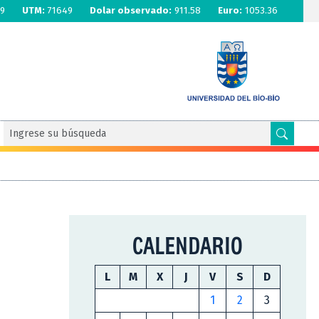
9
UTM:
71649
Dolar observado:
911.58
Euro:
1053.36
CALENDARIO
L
M
X
J
V
S
D
1
2
3