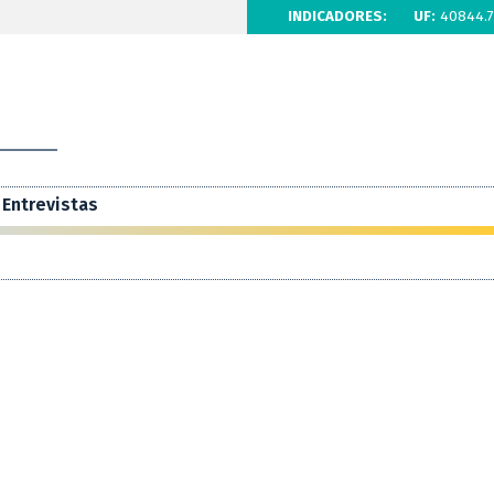
INDICADORES:
UF:
40844.7
Entrevistas