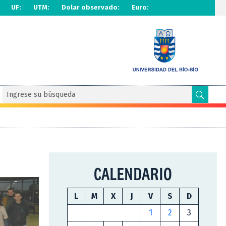
UF:
UTM:
Dolar observado:
Euro:
CALENDARIO
L
M
X
J
V
S
D
1
2
3