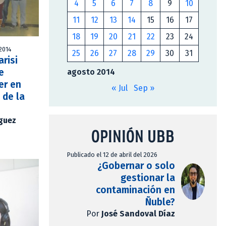
4
5
6
7
8
9
10
11
12
13
14
15
16
17
18
19
20
21
22
23
24
 2014
25
26
27
28
29
30
31
risi
e
agosto 2014
er en
« Jul
Sep »
 de la
íguez
OPINIÓN UBB
Publicado el 12 de abril del 2026
¿Gobernar o solo
gestionar la
contaminación en
Ñuble?
Por
José Sandoval Díaz