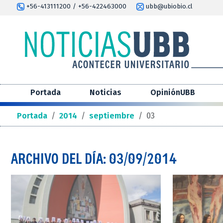
+56-413111200 / +56-422463000
ubb@ubiobio.cl
Portada
Noticias
OpiniónUBB
Portada
/
2014
/
septiembre
/
03
ARCHIVO DEL DÍA: 03/09/2014