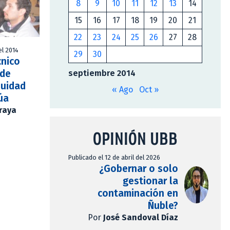
8
9
10
11
12
13
14
15
16
17
18
19
20
21
22
23
24
25
26
27
28
el 2014
29
30
cnico
 de
septiembre 2014
nuidad
« Ago
Oct »
úa
Araya
OPINIÓN UBB
Publicado el 12 de abril del 2026
¿Gobernar o solo
gestionar la
contaminación en
Ñuble?
Por
José Sandoval Díaz