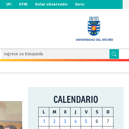
UF:
UTM:
Dolar observado:
Euro:
CALENDARIO
L
M
X
J
V
S
D
1
2
3
4
5
6
7