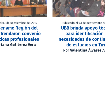
el 03 de septiembre del 2014
Publicado el 03 de septiembre d
Sename Región del
UBB brinda apoyo té
efrendaron convenio
para identificación
ticas profesionales
necesidades de conti
de estudios en Tir
iana Gutiérrez Vera
Por
Valentina Álvarez 