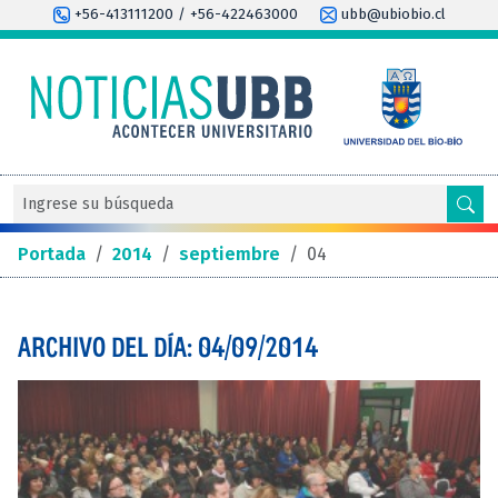
+56-413111200 / +56-422463000
ubb@ubiobio.cl
Portada
/
2014
/
septiembre
/
04
ARCHIVO DEL DÍA: 04/09/2014