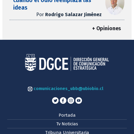
cuando el odio reemplaza las
ideas
Por
Rodrigo Salazar Jiménez
+ Opiniones
comunicaciones_ubb@ubiobio.cl
Portada
Tv Noticias
Tribuna Universitaria