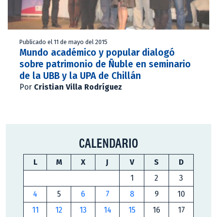
Publicado el 11 de mayo del 2015
Mundo académico y popular dialogó
sobre patrimonio de Ñuble en seminario
de la UBB y la UPA de Chillán
Por
Cristian Villa Rodríguez
CALENDARIO
L
M
X
J
V
S
D
1
2
3
4
5
6
7
8
9
10
11
12
13
14
15
16
17