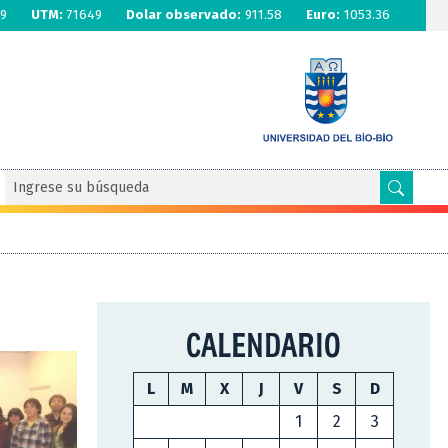
9
UTM:
71649
Dolar observado:
911.58
Euro:
1053.36
CALENDARIO
L
M
X
J
V
S
D
1
2
3