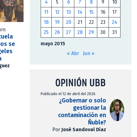
4
5
6
7
8
9
10
11
12
13
14
15
16
17
18
19
20
21
22
23
24
2015
25
26
27
28
29
30
31
cuela
cos se
mayo 2015
geles
« Abr
Jun »
a
íguez
OPINIÓN UBB
Publicado el 12 de abril del 2026
¿Gobernar o solo
gestionar la
contaminación en
Ñuble?
Por
José Sandoval Díaz