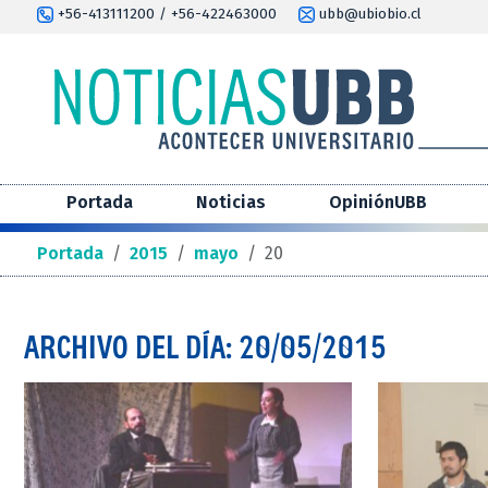
+56-413111200 / +56-422463000
ubb@ubiobio.cl
Portada
Noticias
OpiniónUBB
Portada
/
2015
/
mayo
/
20
ARCHIVO DEL DÍA: 20/05/2015