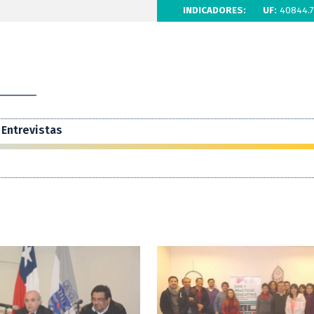
INDICADORES:
UF:
40844.7
Entrevistas