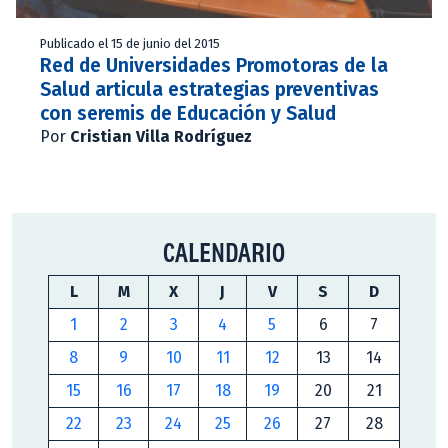
Publicado el 15 de junio del 2015
Red de Universidades Promotoras de la
Salud articula estrategias preventivas
con seremis de Educación y Salud
Por
Cristian Villa Rodríguez
CALENDARIO
L
M
X
J
V
S
D
1
2
3
4
5
6
7
8
9
10
11
12
13
14
15
16
17
18
19
20
21
22
23
24
25
26
27
28