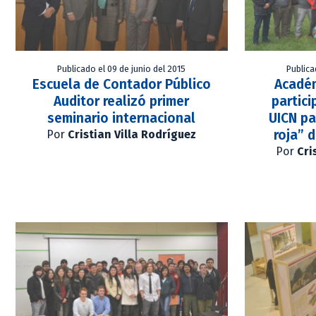
Publicado el 09 de junio del 2015
Publica
Escuela de Contador Público
Académ
Auditor realizó primer
partici
seminario internacional
UICN pa
roja” d
Por
Cristian Villa Rodríguez
Por
Cri