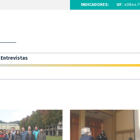
INDICADORES:
UF:
40844.7
Entrevistas