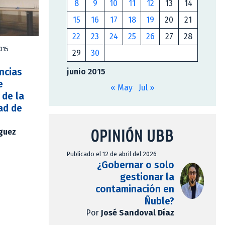
8
9
10
11
12
13
14
15
16
17
18
19
20
21
22
23
24
25
26
27
28
2015
29
30
ncias
junio 2015
e
« May
Jul »
 de la
ad de
OPINIÓN UBB
íguez
Publicado el 12 de abril del 2026
¿Gobernar o solo
gestionar la
contaminación en
Ñuble?
Por
José Sandoval Díaz