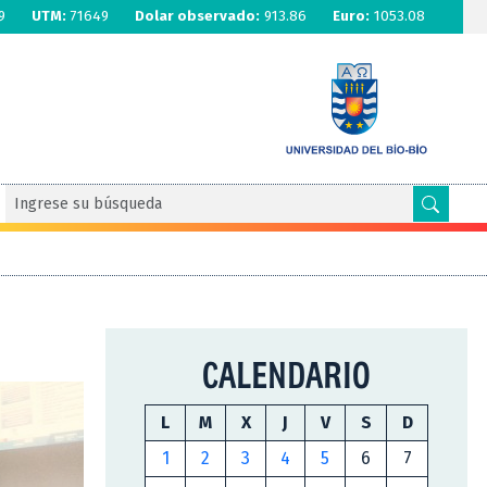
9
UTM:
71649
Dolar observado:
913.86
Euro:
1053.08
CALENDARIO
L
M
X
J
V
S
D
1
2
3
4
5
6
7