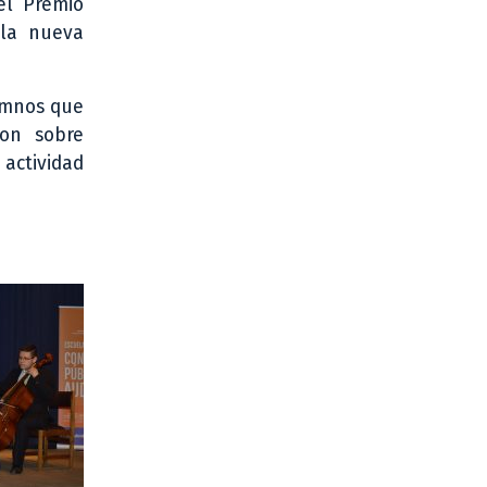
el Premio
 la nueva
lumnos que
ron sobre
actividad