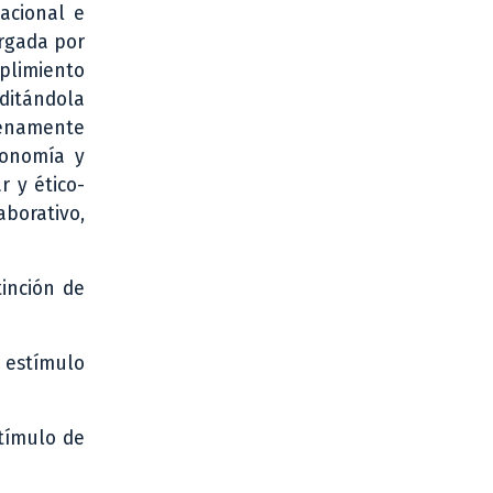
acional e
orgada por
mplimiento
editándola
lenamente
conomía y
r y ético-
aborativo,
tinción de
 estímulo
stímulo de