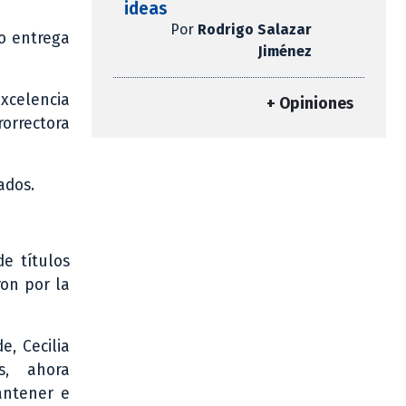
ideas
Por
Rodrigo Salazar
zo entrega
Jiménez
xcelencia
+ Opiniones
rorrectora
ados.
e títulos
ron por la
e, Cecilia
s, ahora
antener e