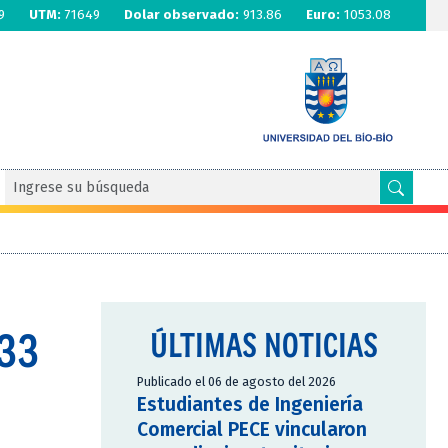
9
UTM:
71649
Dolar observado:
913.86
Euro:
1053.08
133
ÚLTIMAS NOTICIAS
Publicado el 06 de agosto del 2026
Estudiantes de Ingeniería
Comercial PECE vincularon