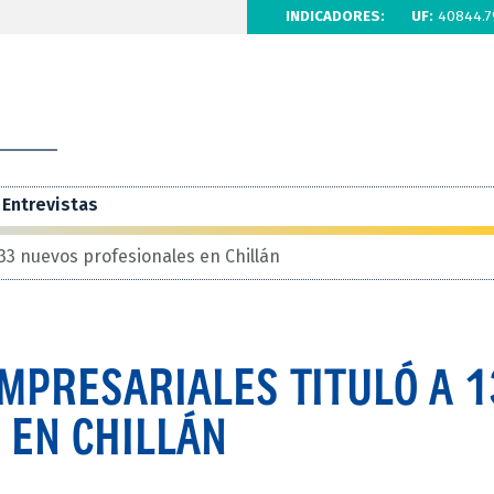
INDICADORES:
UF:
40844.7
Entrevistas
133 nuevos profesionales en Chillán
EMPRESARIALES TITULÓ A 
 EN CHILLÁN