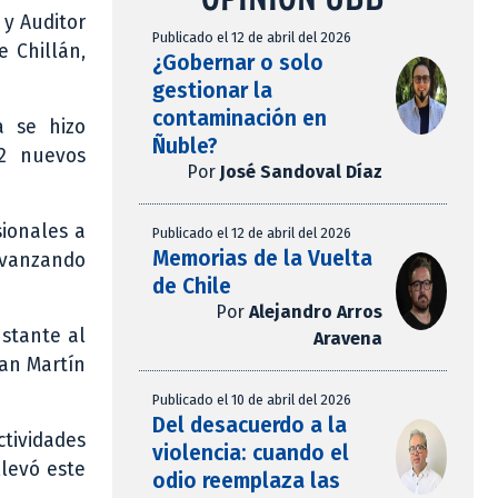
 y Auditor
Publicado el 12 de abril del 2026
e Chillán,
¿Gobernar o solo
gestionar la
contaminación en
a se hizo
Ñuble?
42 nuevos
Por
José Sandoval Díaz
sionales a
Publicado el 12 de abril del 2026
Memorias de la Vuelta
 avanzando
de Chile
Por
Alejandro Arros
nstante al
Aravena
San Martín
Publicado el 10 de abril del 2026
Del desacuerdo a la
tividades
violencia: cuando el
llevó este
odio reemplaza las