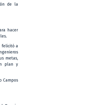
ión de la
ara hacer
les.
felicitó a
ngenieros
us metas,
un plan y
ilo Campos