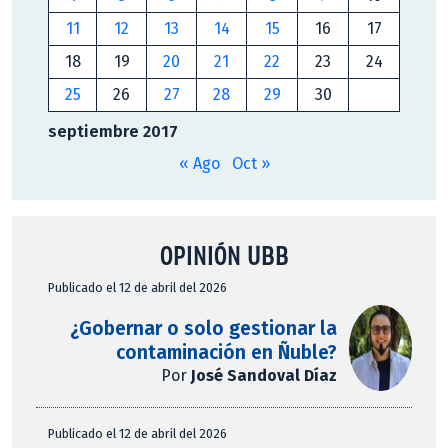
11
12
13
14
15
16
17
18
19
20
21
22
23
24
25
26
27
28
29
30
septiembre 2017
« Ago
Oct »
OPINIÓN UBB
Publicado el 12 de abril del 2026
¿Gobernar o solo gestionar la
contaminación en Ñuble?
Por
José Sandoval Díaz
Publicado el 12 de abril del 2026