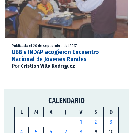
Publicado el 20 de septiembre del 2017
UBB e INDAP acogieron Encuentro
Nacional de Jóvenes Rurales
Por
Cristian Villa Rodríguez
CALENDARIO
L
M
X
J
V
S
D
1
2
3
4
5
6
7
8
9
10