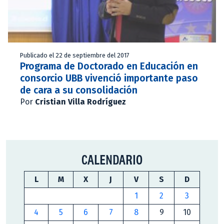
Publicado el 22 de septiembre del 2017
Programa de Doctorado en Educación en
consorcio UBB vivenció importante paso
de cara a su consolidación
Por
Cristian Villa Rodríguez
CALENDARIO
L
M
X
J
V
S
D
1
2
3
4
5
6
7
8
9
10