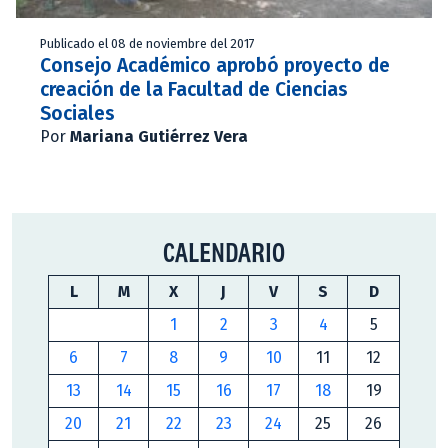
Publicado el 08 de noviembre del 2017
Consejo Académico aprobó proyecto de
creación de la Facultad de Ciencias
Sociales
Por
Mariana Gutiérrez Vera
CALENDARIO
L
M
X
J
V
S
D
1
2
3
4
5
6
7
8
9
10
11
12
13
14
15
16
17
18
19
20
21
22
23
24
25
26