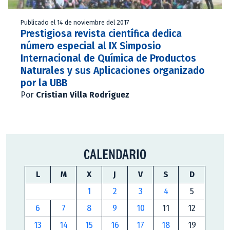
Publicado el 14 de noviembre del 2017
Prestigiosa revista científica dedica
número especial al IX Simposio
Internacional de Química de Productos
Naturales y sus Aplicaciones organizado
por la UBB
Por
Cristian Villa Rodríguez
CALENDARIO
L
M
X
J
V
S
D
1
2
3
4
5
6
7
8
9
10
11
12
13
14
15
16
17
18
19