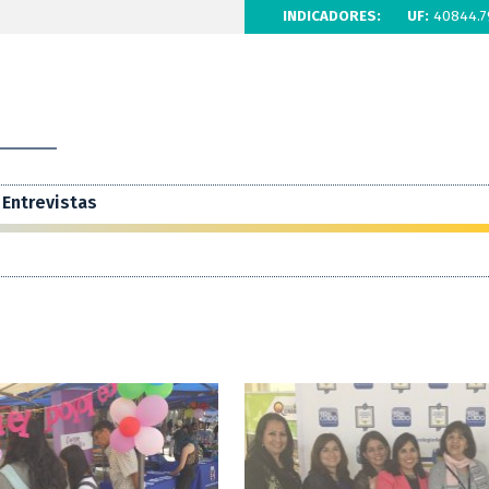
INDICADORES:
UF:
40844.7
Entrevistas