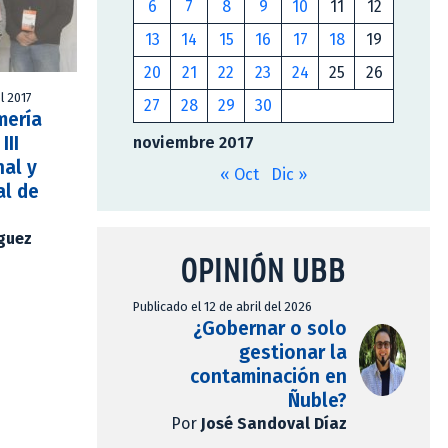
6
7
8
9
10
11
12
13
14
15
16
17
18
19
20
21
22
23
24
25
26
l 2017
27
28
29
30
mería
III
noviembre 2017
nal y
« Oct
Dic »
al de
íguez
OPINIÓN UBB
Publicado el 12 de abril del 2026
¿Gobernar o solo
gestionar la
contaminación en
Ñuble?
Por
José Sandoval Díaz