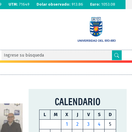
9
UTM:
71649
Dolar observado:
913.86
Euro:
1053.08
CALENDARIO
L
M
X
J
V
S
D
1
2
3
4
5