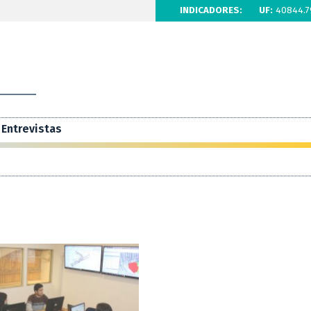
INDICADORES:
UF:
40844.7
Entrevistas