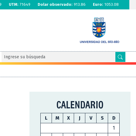
9
UTM:
71649
Dolar observado:
913.86
Euro:
1053.08
CALENDARIO
L
M
X
J
V
S
D
1