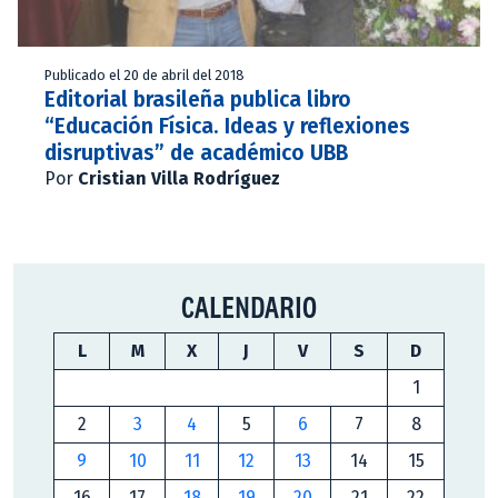
Publicado el 20 de abril del 2018
Editorial brasileña publica libro
“Educación Física. Ideas y reflexiones
disruptivas” de académico UBB
Por
Cristian Villa Rodríguez
CALENDARIO
L
M
X
J
V
S
D
1
2
3
4
5
6
7
8
9
10
11
12
13
14
15
16
17
18
19
20
21
22