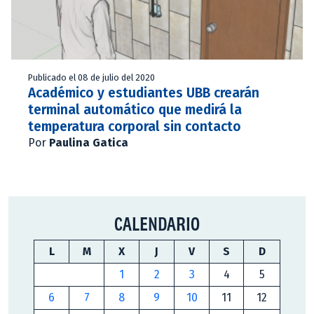
Publicado el 08 de julio del 2020
Académico y estudiantes UBB crearán
terminal automático que medirá la
temperatura corporal sin contacto
Por
Paulina Gatica
CALENDARIO
L
M
X
J
V
S
D
1
2
3
4
5
6
7
8
9
10
11
12