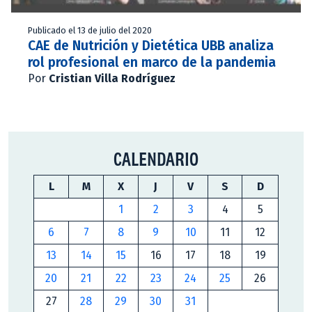
Publicado el 13 de julio del 2020
CAE de Nutrición y Dietética UBB analiza
rol profesional en marco de la pandemia
Por
Cristian Villa Rodríguez
CALENDARIO
L
M
X
J
V
S
D
1
2
3
4
5
6
7
8
9
10
11
12
13
14
15
16
17
18
19
20
21
22
23
24
25
26
27
28
29
30
31