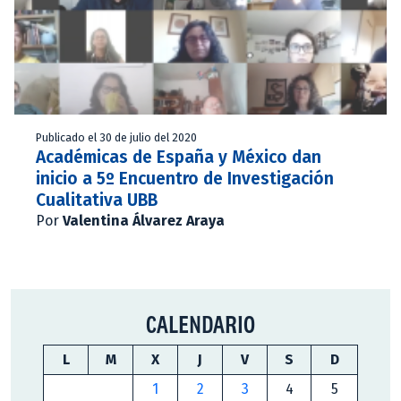
Publicado el 30 de julio del 2020
Académicas de España y México dan
inicio a 5º Encuentro de Investigación
Cualitativa UBB
Por
Valentina Álvarez Araya
CALENDARIO
L
M
X
J
V
S
D
1
2
3
4
5