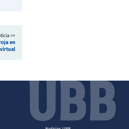
ticia >>
roja en
virtual
Noticias UBB