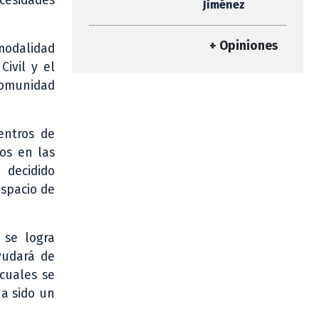
cesidades
Jiménez
+ Opiniones
modalidad
Civil y el
comunidad
entros de
os en las
 decidido
espacio de
 se logra
yudará de
 cuales se
ha sido un