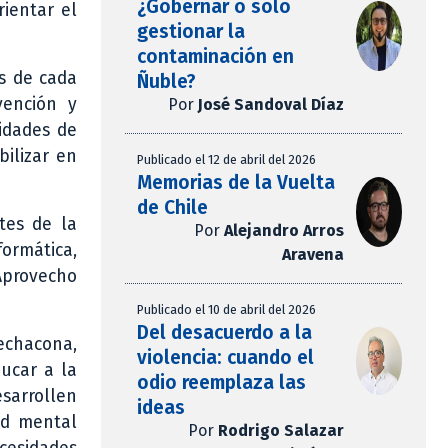
¿Gobernar o solo
rientar el
gestionar la
contaminación en
es de cada
Ñuble?
vención y
Por
José Sandoval Díaz
lidades de
ilizar en
Publicado el 12 de abril del 2026
Memorias de la Vuelta
de Chile
tes de la
Por
Alejandro Arros
ormática,
Aravena
“Aprovecho
Publicado el 10 de abril del 2026
Del desacuerdo a la
echacona,
violencia: cuando el
ucar a la
odio reemplaza las
esarrollen
ideas
ud mental
Por
Rodrigo Salazar