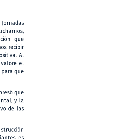
 Jornadas
ucharnos,
ación que
os recibir
itiva. Al
valore el
, para que
xpresó que
ntal, y la
ivo de las
nstrucción
iantes, es