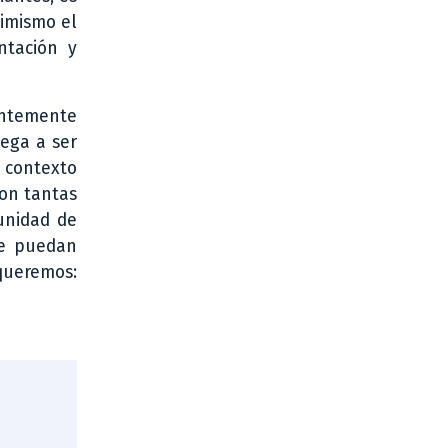
imismo el
ntación y
tantemente
lega a ser
 contexto
con tantas
unidad de
ue puedan
 queremos: