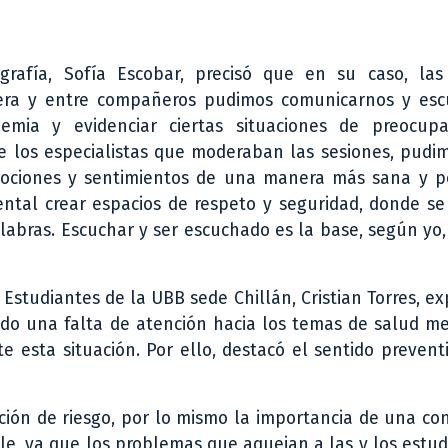
rafía, Sofía Escobar, precisó que en su caso, las
rera y entre compañeros pudimos comunicarnos y esc
emia y evidenciar ciertas situaciones de preocup
e los especialistas que moderaban las sesiones, pudim
ociones y sentimientos de una manera más sana y pos
al crear espacios de respeto y seguridad, donde se 
labras. Escuchar y ser escuchado es la base, según yo
 Estudiantes de la UBB sede Chillán, Cristian Torres, e
ido una falta de atención hacia los temas de salud me
 esta situación. Por ello, destacó el sentido prevent
ción de riesgo, por lo mismo la importancia de una co
le, ya que los problemas que aquejan a las y los estud