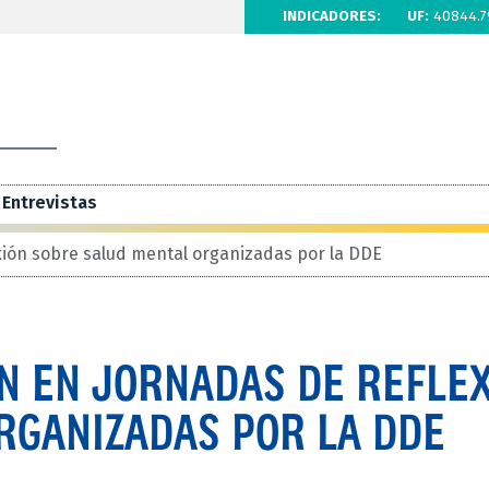
INDICADORES:
UF:
40844.7
Entrevistas
xión sobre salud mental organizadas por la DDE
N EN JORNADAS DE REFLE
RGANIZADAS POR LA DDE