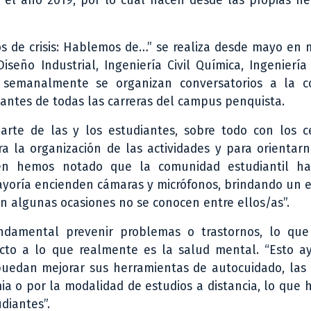
 el año 2019, por lo cual nacen desde las propias ne
s de crisis: Hablemos de…” se realiza desde mayo en 
seño Industrial, Ingeniería Civil Química, Ingeniería 
, semanalmente se organizan conversatorios a la 
diantes de todas las carreras del campus penquista.
te de las y los estudiantes, sobre todo con los c
 la organización de las actividades y para orientarn
bién hemos notado que la comunidad estudiantil ha
mayoría encienden cámaras y micrófonos, brindando un 
 en algunas ocasiones no se conocen entre ellos/as”.
ndamental prevenir problemas o trastornos, lo que
cto a lo que realmente es la salud mental. “Esto a
 puedan mejorar sus herramientas de autocuidado, las
a o por la modalidad de estudios a distancia, lo que 
diantes”.