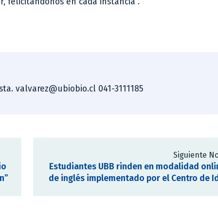
 felicitándonos en cada instancia”.
ista. valvarez@ubiobio.cl 041-3111185
Siguiente No
io
Estudiantes UBB rinden en modalidad onli
ón”
de inglés implementado por el Centro de 