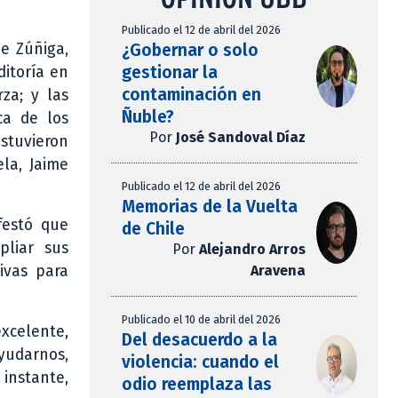
Publicado el 12 de abril del 2026
¿Gobernar o solo
e Zúñiga,
gestionar la
ditoría en
contaminación en
za; y las
Ñuble?
ca de los
Por
José Sandoval Díaz
estuvieron
la, Jaime
Publicado el 12 de abril del 2026
Memorias de la Vuelta
festó que
de Chile
pliar sus
Por
Alejandro Arros
Aravena
tivas para
Publicado el 10 de abril del 2026
excelente,
Del desacuerdo a la
ayudarnos,
violencia: cuando el
instante,
odio reemplaza las