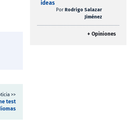
ideas
Por
Rodrigo Salazar
Jiménez
+ Opiniones
ticia >>
ne test
Idiomas