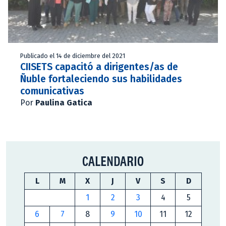
Publicado el 14 de diciembre del 2021
CIISETS capacitó a dirigentes/as de
Ñuble fortaleciendo sus habilidades
comunicativas
Por
Paulina Gatica
CALENDARIO
L
M
X
J
V
S
D
1
2
3
4
5
6
7
8
9
10
11
12