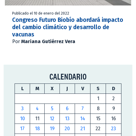
Publicado el 10 de enero del 2022
Congreso Futuro Biobío abordará impacto
del cambio climático y desarrollo de
vacunas
Por
Mariana Gutiérrez Vera
CALENDARIO
L
M
X
J
V
S
D
1
2
3
4
5
6
7
8
9
10
11
12
13
14
15
16
17
18
19
20
21
22
23