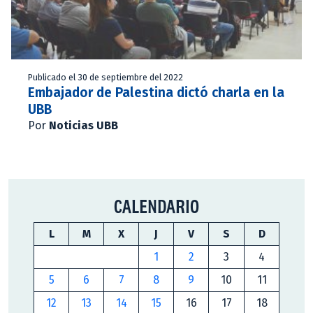
Publicado el 30 de septiembre del 2022
Embajador de Palestina dictó charla en la
UBB
Por
Noticias UBB
CALENDARIO
L
M
X
J
V
S
D
1
2
3
4
5
6
7
8
9
10
11
12
13
14
15
16
17
18