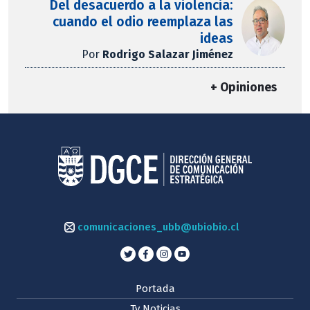
Del desacuerdo a la violencia:
cuando el odio reemplaza las
ideas
Por
Rodrigo Salazar Jiménez
+ Opiniones
comunicaciones_ubb@ubiobio.cl
Portada
Tv Noticias